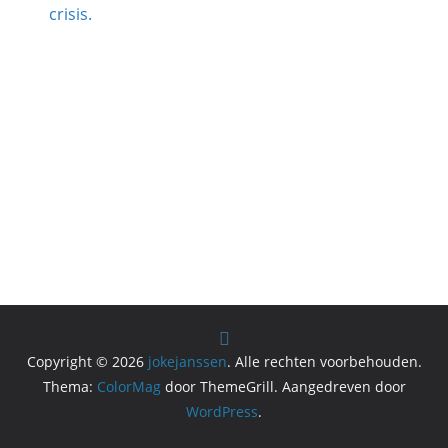
crisis.
Copyright © 2026
jokejanssen
. Alle rechten voorbehouden.
Thema:
ColorMag
door ThemeGrill. Aangedreven door
WordPress
.